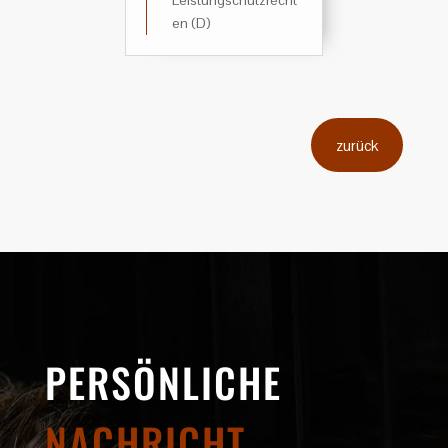
Leistungschutzrecht
en (D)
zurück
PERSÖNLICHE
NACHRICHT