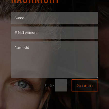
Senden
=
5 + 6