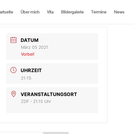
artseite
Über mich
Vita
Bildergalerie
Termine
News
DATUM
März 05 2021
Vorbei!
UHRZEIT
21:15
VERANSTALTUNGSORT
ZDF - 21.15 Uhr